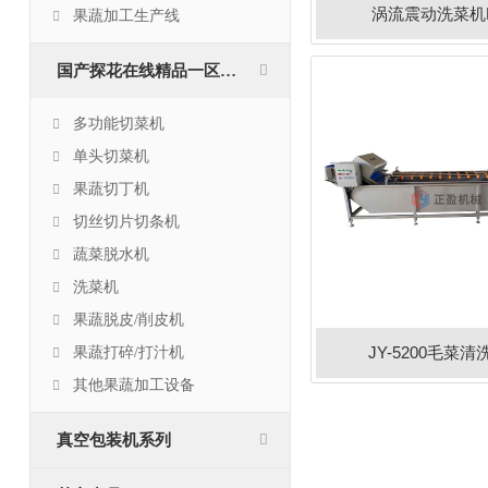
涡流震动洗菜机
果蔬加工生产线
国产探花在线精品一区二区
多功能切菜机
单头切菜机
果蔬切丁机
切丝切片切条机
蔬菜脱水机
洗菜机
果蔬脱皮/削皮机
JY-5200毛菜
果蔬打碎/打汁机
其他果蔬加工设备
真空包装机系列