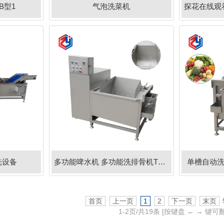
B型1
气泡洗菜机
清洗设备
多功能啤水机 多功能洗排骨机TJ-70
单槽自动洗
首页
上一页
1
2
下一页
末页
1-
2
页/共
19
条
[按键盘 ← → 键可