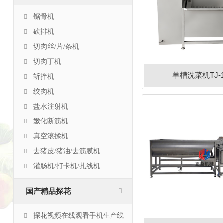
锯骨机
砍排机
切肉丝/片/条机
切肉丁机
单槽洗菜机TJ-1
斩拌机
绞肉机
盐水注射机
嫩化断筋机
真空滚揉机
去猪皮/猪油/去筋膜机
灌肠机/打卡机/扎线机
国产精品探花
探花视频在线观看手机生产线